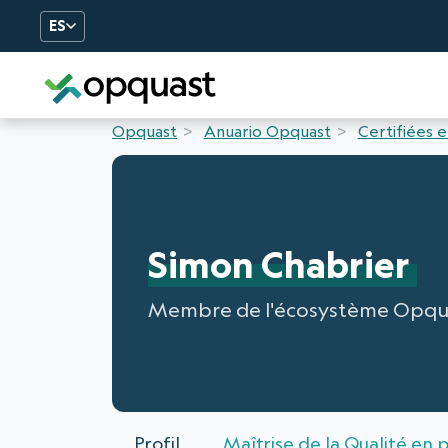
ES
Formation et certificatio
Opquast
Anuario Opquast
Certifiées e
Simon Chabrier
Membre de l'écosystème Opqu
Profil
Maîtrise de la Qualité en 