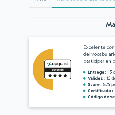
Maî
Excelente con
del vocabulari
participar en 
Entrega
15 
Validez
15 d
Score
825 p
Certificado
Código de ver