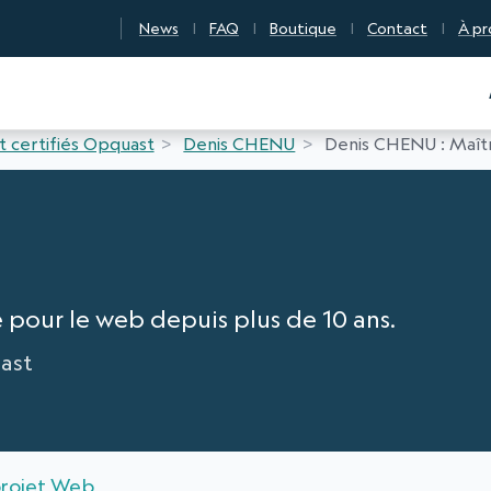
News
FAQ
Boutique
Contact
À pr
n Qualité Numérique
t certifiés Opquast
Denis CHENU
Denis CHENU : Maîtr
 pour le web depuis plus de 10 ans.
ast
projet Web