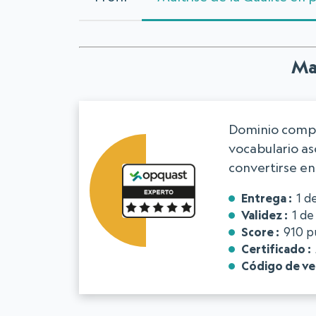
Maî
Dominio compl
vocabulario as
convertirse en
Entrega
1 d
Validez
1 d
Score
910 p
Certificado
Código de ver