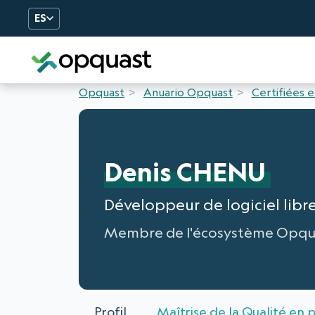
ES
Formation et certificatio
Opquast
Anuario Opquast
Certifiées e
Denis CHENU
Développeur de logiciel libre
Membre de l'écosystème Opqu
Profil
Maîtrise de la Qualité en 