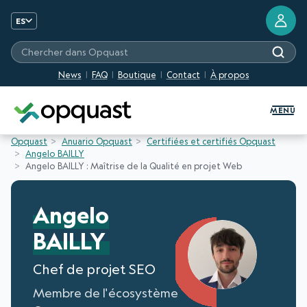
ES
Chercher dans Opquast
News
FAQ
Boutique
Contact
À propos
Formation et certification Quali
MENU
Opquast
Anuario Opquast
Certifiées et certifiés Opquast
Angelo BAILLY
Angelo BAILLY : Maîtrise de la Qualité en projet Web
Angelo
BAILLY
Chef de projet SEO
Membre de l'écosystème