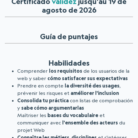
Certificado
validez
jusqu'au 19 de
agosto de 2026
Guía de puntajes
Habilidades
Comprender
los requisitos
de los usuarios de la
web y saber
cómo satisfacer sus expectativas
Prendre en compte
la diversité des usages
,
prévenir les risques et
améliorer l'inclusion
Consolida tu práctica
con listas de comprobación
y
sabe cómo argumentarlas
Maîtriser les
bases du vocabulaire
et
communiquer avec
l'ensemble des acteurs
du
projet Web
Connaître les métiers, disciplines
et s'intégrer