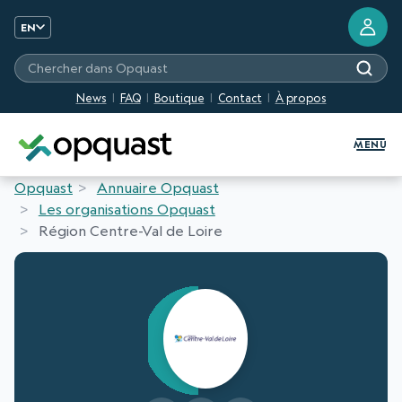
EN
Chercher dans Opquast
News
FAQ
Boutique
Contact
À propos
Digital Quality Training and Certifi
MENU
Opquast
Annuaire Opquast
Les organisations Opquast
Région Centre-Val de Loire