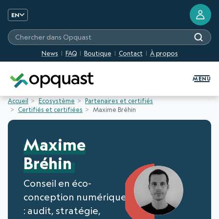
EN
Chercher dans Opquast
News
FAQ
Boutique
Contact
À propos
Digital Quality Training and Certifi
MENU
Accueil
Ecosystème
Partenaires et certifiés
Certifiés et certifiées
Maxime Bréhin
Maxime
Bréhin
Conseil en éco-
conception numérique
: audit, stratégie,