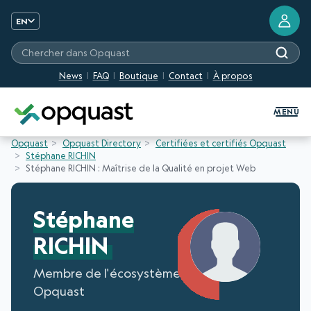
EN
Chercher dans Opquast
News
FAQ
Boutique
Contact
À propos
Digital Quality Training and Certifi
MENU
Opquast
Opquast Directory
Certifiées et certifiés Opquast
Stéphane RICHIN
Stéphane RICHIN : Maîtrise de la Qualité en projet Web
Stéphane
RICHIN
Membre de l'écosystème
Opquast