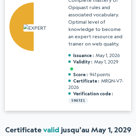
Complete mastery of
Opquast rules and
associated vocabulary.
Optimal level of
knowledge to become
an expert resource and
trainer on web quality.
Issuance
May 1, 2026
Validity
May 1, 2029
Score
941 points
Certificate
MRQN-V7-
2026
Verification code
59U7Z1
Certificate
valid
jusqu'au May 1, 2029