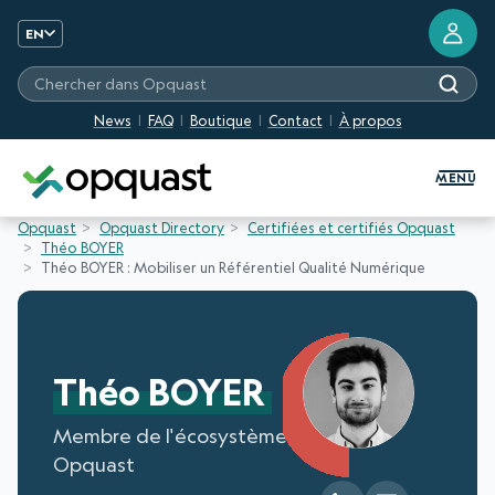
EN
Chercher dans Opquast
News
FAQ
Boutique
Contact
À propos
Digital Quality Training and Certifi
MENU
Opquast
Opquast Directory
Certifiées et certifiés Opquast
Théo BOYER
Théo BOYER : Mobiliser un Référentiel Qualité Numérique
Théo BOYER
Membre de l'écosystème
Opquast