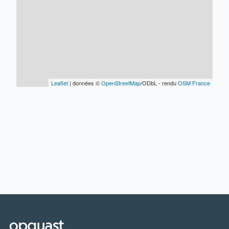
Leaflet
| données ©
OpenStreetMap
/ODbL - rendu
OSM France