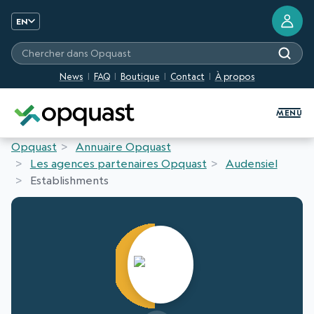
EN
Chercher dans Opquast
News
FAQ
Boutique
Contact
À propos
Digital Quality Training and Certifi
MENU
Opquast
Annuaire Opquast
Les agences partenaires Opquast
Audensiel
Establishments