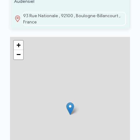
ADDRESS
ESTABLISHMENTS
Audensiel
93 Rue Nationale , 92100 , Boulogne-Billancourt ,
France
+
−